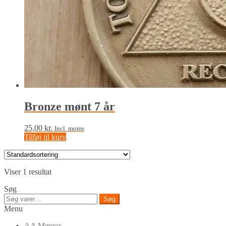
Bronze mønt 7 år
25,00
kr.
Incl. moms
Tilføj til kurv
Viser 1 resultat
Søg
Søg
Søg
efter:
Menu
AA Mønter