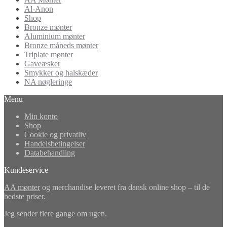
Al-Anon
Shop
Bronze mønter
Aluminium mønter
Bronze måneds mønter
Triplate mønter
Gaveæsker
Smykker og halskæder
NA nøgleringe
Menu
Min konto
Shop
Cookie og privatliv
Handelsbetingelser
Databehandling
Kundeservice
AA mønter
og merchandise leveret fra dansk online shop – til de
bedste priser.
Jeg sender flere gange om ugen.