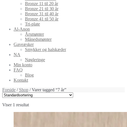
Bronze 11 til 20 år
Bronze 21 til 30 år
Bronze 31 til 40 år
Bronze 41 til 50 år
Tri-plate
Al-Anon
Årsmønter
Månedsmønter
Gaveæsker
Smykker og halskæder
NA
Nøgleringe
Min konto
FAQ
Blog
Kontakt
Forside
/
Shop
/ Varer tagged “7 år”
Viser 1 resultat