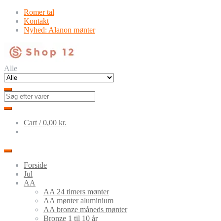
Skip
Skip
Romer tal
to
to
Kontakt
navigation
content
Nyhed: Alanon mønter
Alle
Cart /
0,00
kr.
Forside
Jul
AA
AA 24 timers mønter
AA mønter aluminium
AA bronze måneds mønter
Bronze 1 til 10 år