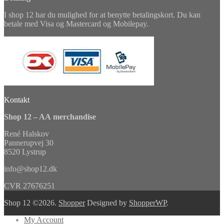
I shop 12 har du mulighed for at benytte betalingskort. Du kan
betale med Visa og Mastercard og Mobilepay.
Kontakt
Shop 12 – AA merchandise
René Halskov
Pannerupvej 30
8520 Lystrup
info@shop12.dk
CVR 27676251
Shop 12 ©2026.
Shopper
Designed by
ShopperWP
.
My Account