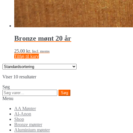
Bronze mønt 20 år
25,00
kr.
Incl. moms
Tilføj til kurv
Viser 10 resultater
Søg
Søg
Søg
efter:
Menu
AA Mønter
Al-Anon
Shop
Bronze mønter
Aluminium mønter