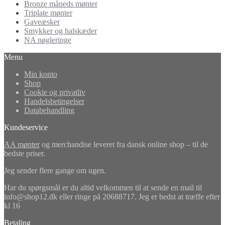
Bronze måneds mønter
Triplate mønter
Gaveæsker
Smykker og halskæder
NA nøgleringe
Menu
Min konto
Shop
Cookie og privatliv
Handelsbetingelser
Databehandling
Kundeservice
AA mønter
og merchandise leveret fra dansk online shop – til de
bedste priser.
Jeg sender flere gange om ugen.
Har du spørgsmål er du altid velkommen til at sende en mail til
info@shop12.dk eller ringe på 20688717. Jeg er bedst at træffe efter
kl 16
Betaling