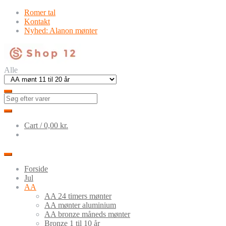
Skip
Skip
Romer tal
to
to
Kontakt
navigation
content
Nyhed: Alanon mønter
Alle
Cart /
0,00
kr.
Forside
Jul
AA
AA 24 timers mønter
AA mønter aluminium
AA bronze måneds mønter
Bronze 1 til 10 år