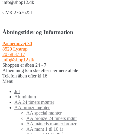
info@shop12.dk
CVR 27676251
Åbningstider og Information
Pannerupvej 30
8520 Lystrup
20 68 87 17
info@shop12.dk
Shoppen er åben 24 - 7
Afhentning kan ske efter nærmere aftale
Telefon åben efter kl 16
Menu
Jul
Aluminium
AA 24 timers mønter
AA bronze mønter
AA special mønter
AA bronze 24 timers mønt
AA måneds mønter bronze
AA mønt 1 til 10 år