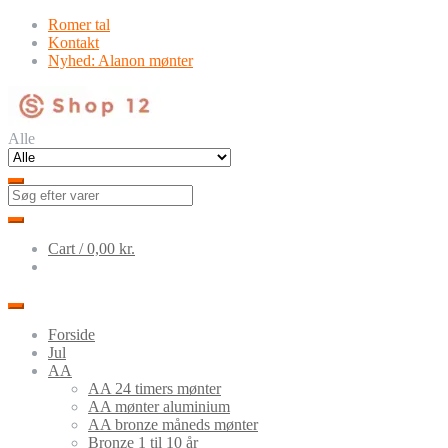
Skip
Skip
Romer tal
to
to
Kontakt
navigation
content
Nyhed: Alanon mønter
Alle
Cart /
0,00
kr.
Forside
Jul
AA
AA 24 timers mønter
AA mønter aluminium
AA bronze måneds mønter
Bronze 1 til 10 år