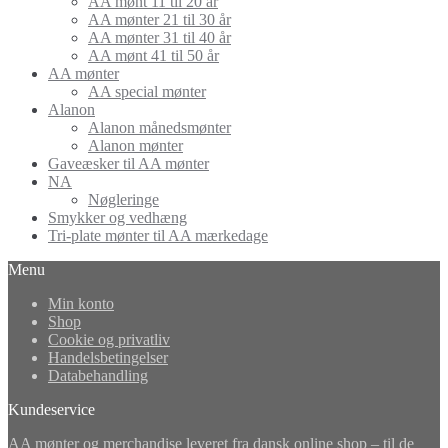
AA mønt 11 til 20 år
AA mønter 21 til 30 år
AA mønter 31 til 40 år
AA mønt 41 til 50 år
AA mønter
AA special mønter
Alanon
Alanon månedsmønter
Alanon mønter
Gaveæsker til AA mønter
NA
Nøgleringe
Smykker og vedhæng
Tri-plate mønter til AA mærkedage
Menu
Min konto
Shop
Cookie og privatliv
Handelsbetingelser
Databehandling
Kundeservice
AA mønter
og merchandise leveret fra dansk online shop – til de