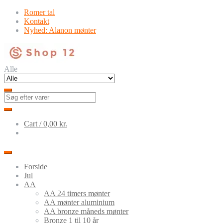
Skip
Skip
Romer tal
to
to
Kontakt
navigation
content
Nyhed: Alanon mønter
Alle
Cart /
0,00
kr.
Forside
Jul
AA
AA 24 timers mønter
AA mønter aluminium
AA bronze måneds mønter
Bronze 1 til 10 år