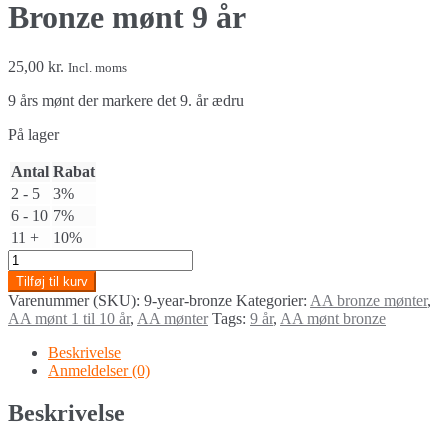
Bronze mønt 9 år
25,00
kr.
Incl. moms
9 års mønt der markere det 9. år ædru
På lager
Antal
Rabat
2 - 5
3%
6 - 10
7%
11 +
10%
Bronze
mønt
Tilføj til kurv
9
Varenummer (SKU):
9-year-bronze
Kategorier:
AA bronze mønter
,
år
AA mønt 1 til 10 år
,
AA mønter
Tags:
9 år
,
AA mønt bronze
quantity
Beskrivelse
Anmeldelser (0)
Beskrivelse