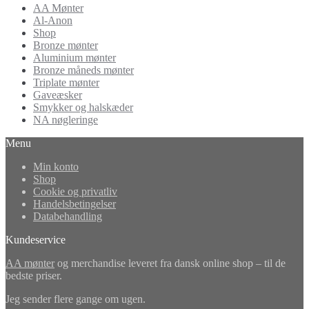
AA Mønter
Al-Anon
Shop
Bronze mønter
Aluminium mønter
Bronze måneds mønter
Triplate mønter
Gaveæsker
Smykker og halskæder
NA nøgleringe
Menu
Min konto
Shop
Cookie og privatliv
Handelsbetingelser
Databehandling
Kundeservice
AA mønter
og merchandise leveret fra dansk online shop – til de
bedste priser.
Jeg sender flere gange om ugen.