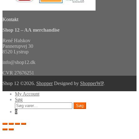
Kontakt
Shop 12 – AA merchandise
René Halskov
Pannerupvej 30
8520 Lystrup
info@shop12.dk
CVR 27676251
Shop 12 ©2026.
Shopper
Designed by
ShopperWP
.
My Account
Søg
Søg
Søg
efter:
0