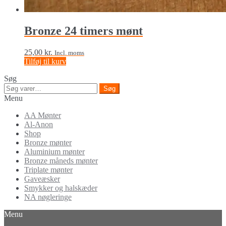
Bronze 24 timers mønt
25,00
kr.
Incl. moms
Tilføj til kurv
Søg
Søg
Søg
efter:
Menu
AA Mønter
Al-Anon
Shop
Bronze mønter
Aluminium mønter
Bronze måneds mønter
Triplate mønter
Gaveæsker
Smykker og halskæder
NA nøgleringe
Menu