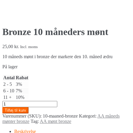
Bronze 10 måneders mønt
25,00
kr.
Incl. moms
10 måneds mønt i bronze der markere den 10. måned ædru
På lager
Antal
Rabat
2 - 5
3%
6 - 10
7%
11 +
10%
Bronze
10
Tilføj til kurv
måneders
Varenummer (SKU):
10-maaned-bronze
Kategori:
AA måneds
mønt
mønter bronze
Tag:
AA mønt bronze
quantity
Beskrivelse