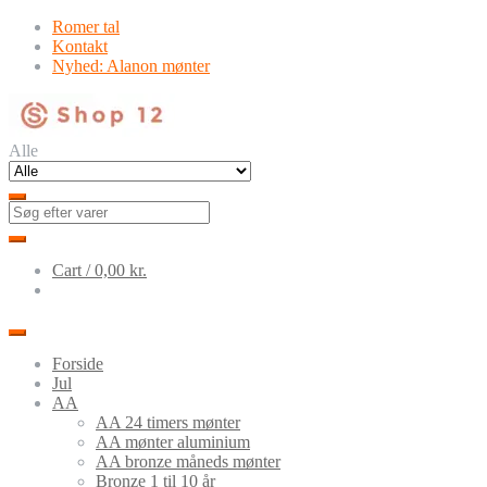
Skip
Skip
Romer tal
to
to
Kontakt
navigation
content
Nyhed: Alanon mønter
Alle
Cart /
0,00
kr.
Forside
Jul
AA
AA 24 timers mønter
AA mønter aluminium
AA bronze måneds mønter
Bronze 1 til 10 år