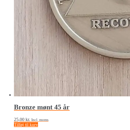
Bronze mønt 45 år
25,00
kr.
Incl. moms
Tilføj til kurv