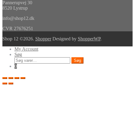
Pannerupvej 30
8520 Lystrup
info@shop12.dk
CVR 27676251
Shop 12 ©2026.
Shopper
Designed by
ShopperWP
.
My Account
Søg
Søg
Søg
efter:
0