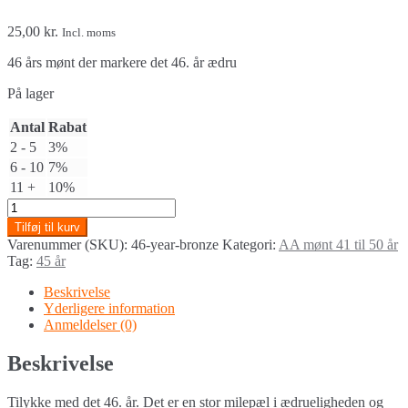
25,00
kr.
Incl. moms
46 års mønt der markere det 46. år ædru
På lager
Antal
Rabat
2 - 5
3%
6 - 10
7%
11 +
10%
Bronze
mønt
Tilføj til kurv
46
Varenummer (SKU):
46-year-bronze
Kategori:
AA mønt 41 til 50 år
år
Tag:
45 år
quantity
Beskrivelse
Yderligere information
Anmeldelser (0)
Beskrivelse
Tilykke med det 46. år. Det er en stor milepæl i ædrueligheden og