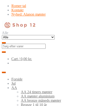
Skip
Skip
Romer tal
to
to
Kontakt
navigation
content
Nyhed: Alanon mønter
Alle
Cart /
0,00
kr.
Forside
Jul
AA
AA 24 timers mønter
AA mønter aluminium
AA bronze måneds mønter
Bronze 1 til 10 år