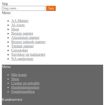
Søg
Søg
Søg
efter:
Menu
AA Mønter
Al-Anon
Shop
Bronze mønter
Aluminium mønter
Bronze måneds mønter
Triplate mønter
Gaveæsker
Smykker og halskæder
NA nøgleringe
Menu
Min konto
Shop
Cookie og privatliv
Handelsbetingelser
Databehandling
Kundeservice