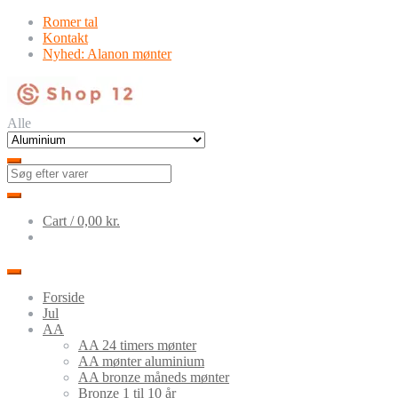
Skip
Skip
Romer tal
to
to
Kontakt
navigation
content
Nyhed: Alanon mønter
Alle
Cart /
0,00
kr.
Forside
Jul
AA
AA 24 timers mønter
AA mønter aluminium
AA bronze måneds mønter
Bronze 1 til 10 år