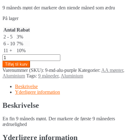
9 måneds mønt der markere den niende måned som ædru
På lager
Antal
Rabat
2 - 5
3%
6 - 10
7%
11 +
10%
Alu
mønt
Tilføj til kurv
9
Varenummer (SKU):
9-md-alu-purple
Kategorier:
AA mønter
,
måneder
Aluminium
Tags:
9 måneder
,
Aluminium
quantity
Beskrivelse
Yderligere information
Beskrivelse
En fin 9 måneds mønt. Der markere de første 9 måneders
ædruelighed
Yderligere information