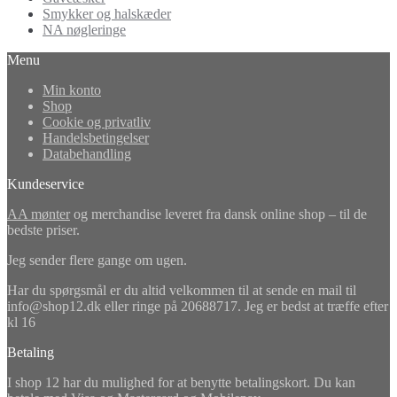
Smykker og halskæder
NA nøgleringe
Menu
Min konto
Shop
Cookie og privatliv
Handelsbetingelser
Databehandling
Kundeservice
AA mønter
og merchandise leveret fra dansk online shop – til de
bedste priser.
Jeg sender flere gange om ugen.
Har du spørgsmål er du altid velkommen til at sende en mail til
info@shop12.dk eller ringe på 20688717. Jeg er bedst at træffe efter
kl 16
Betaling
I shop 12 har du mulighed for at benytte betalingskort. Du kan