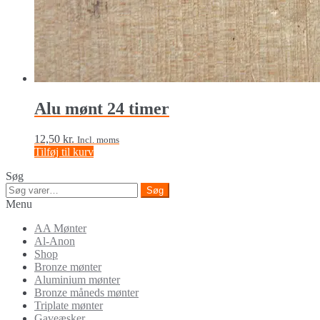
Alu mønt 24 timer
12,50
kr.
Incl. moms
Tilføj til kurv
Søg
Søg
Søg
efter:
Menu
AA Mønter
Al-Anon
Shop
Bronze mønter
Aluminium mønter
Bronze måneds mønter
Triplate mønter
Gaveæsker