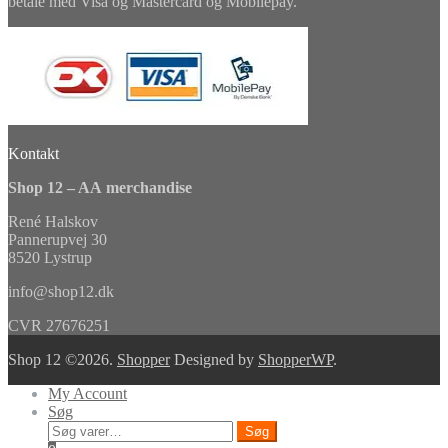
betale med Visa og Mastercard og Mobilepay.
Kontakt
Shop 12 – AA merchandise
René Halskov
Pannerupvej 30
8520 Lystrup
info@shop12.dk
CVR 27676251
Shop 12 ©2026.
Shopper
Designed by
ShopperWP
.
My Account
Søg
Søg
Søg
efter: