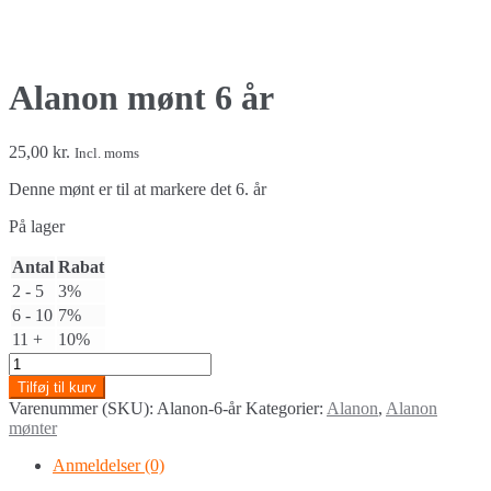
Alanon mønt 6 år
25,00
kr.
Incl. moms
Denne mønt er til at markere det 6. år
På lager
Antal
Rabat
2 - 5
3%
6 - 10
7%
11 +
10%
Alanon
mønt
Tilføj til kurv
6
Varenummer (SKU):
Alanon-6-år
Kategorier:
Alanon
,
Alanon
år
mønter
quantity
Anmeldelser (0)