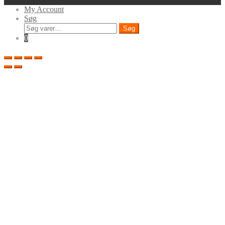
My Account
Søg
Søg
Søg
efter:
0