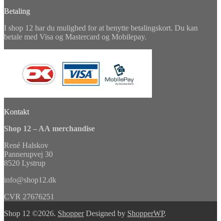
Betaling
I shop 12 har du mulighed for at benytte betalingskort. Du kan
betale med Visa og Mastercard og Mobilepay.
Kontakt
Shop 12 – AA merchandise
René Halskov
Pannerupvej 30
8520 Lystrup
info@shop12.dk
CVR 27676251
Shop 12 ©2026.
Shopper
Designed by
ShopperWP
.