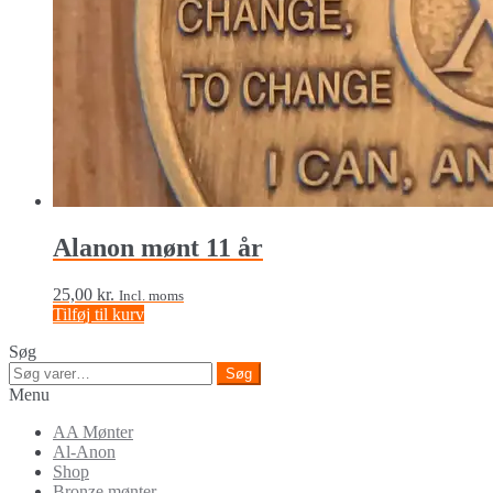
Alanon mønt 11 år
25,00
kr.
Incl. moms
Tilføj til kurv
Søg
Søg
Søg
efter:
Menu
AA Mønter
Al-Anon
Shop
Bronze mønter