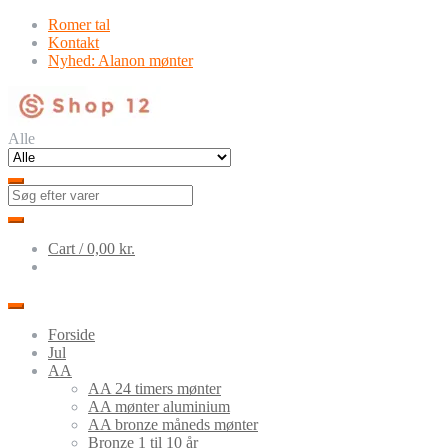
Skip
Skip
Romer tal
to
to
Kontakt
navigation
content
Nyhed: Alanon mønter
Alle
Cart /
0,00
kr.
Forside
Jul
AA
AA 24 timers mønter
AA mønter aluminium
AA bronze måneds mønter
Bronze 1 til 10 år