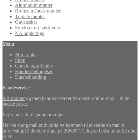
Aluminium mønter
Bronze måneds mønter
Triplate mønter
Gaveæsker
Smykker og halskæder
NA nøgleringe
Menu
Min konto
Shop
Cookie og privatliv
Handelsbetingelser
Databehandling
Kundeservice
AA mønter
og merchandise leveret fra dansk online shop – til de
bedste priser.
Jeg sender flere gange om ugen.
Har du spørgsmål er du altid velkommen til at sende en mail til
info@shop12.dk eller ringe på 20688717. Jeg er bedst at træffe efter
kl 16