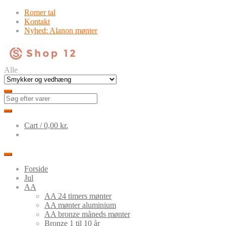
Skip
Skip
Romer tal
to
to
Kontakt
navigation
content
Nyhed: Alanon mønter
Alle
Cart /
0,00
kr.
Forside
Jul
AA
AA 24 timers mønter
AA mønter aluminium
AA bronze måneds mønter
Bronze 1 til 10 år