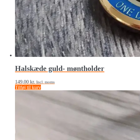
Halskæde guld- møntholder
149,00
kr.
Incl. moms
Tilføj til kurv