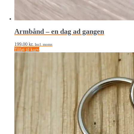
Armbånd – en dag ad gangen
199,00
kr.
Incl. moms
Tilføj til kurv