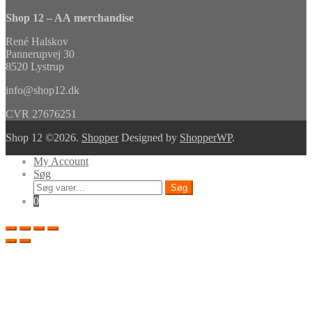
Shop 12 – AA merchandise
René Halskov
Pannerupvej 30
8520 Lystrup
info@shop12.dk
CVR 27676251
Shop 12 ©2026.
Shopper
Designed by
ShopperWP
.
My Account
Søg
Søg
Søg
efter:
0