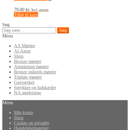
79,00
kr.
Incl. moms
Tilføj til kurv
Søg
Søg
Søg
efter:
Menu
AA Mønter
Al-Anon
Shop
Bronze mønter
Aluminium mønter
Bronze måneds mønter
Triplate mønter
Gaveæsker
Smykker og halskæder
NA nøgleringe
Menu
Min konto
Shop
Cookie og privatliv
Handelsbetingelser