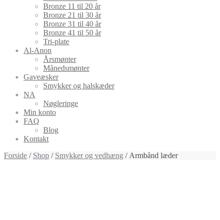
Bronze 11 til 20 år
Bronze 21 til 30 år
Bronze 31 til 40 år
Bronze 41 til 50 år
Tri-plate
Al-Anon
Årsmønter
Månedsmønter
Gaveæsker
Smykker og halskæder
NA
Nøgleringe
Min konto
FAQ
Blog
Kontakt
Forside
/
Shop
/
Smykker og vedhæng
/ Armbånd læder