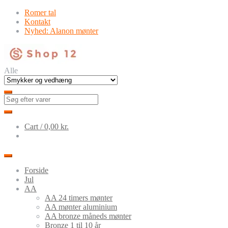
Skip
Skip
Romer tal
to
to
Kontakt
navigation
content
Nyhed: Alanon mønter
Alle
Cart /
0,00
kr.
Forside
Jul
AA
AA 24 timers mønter
AA mønter aluminium
AA bronze måneds mønter
Bronze 1 til 10 år