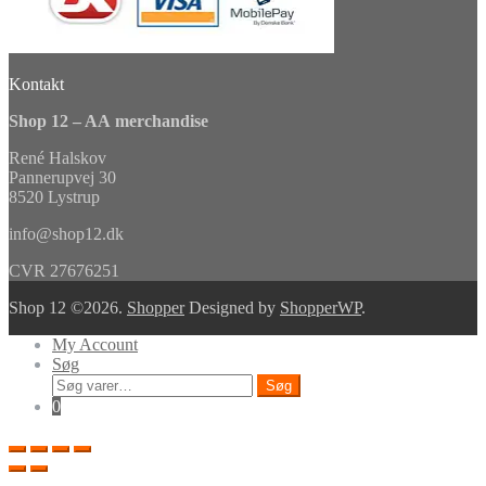
Kontakt
Shop 12 – AA merchandise
René Halskov
Pannerupvej 30
8520 Lystrup
info@shop12.dk
CVR 27676251
Shop 12 ©2026.
Shopper
Designed by
ShopperWP
.
My Account
Søg
Søg
Søg
efter:
0