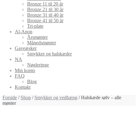
Bronze 11 til 20 år
Bronze 21 til 30 år
Bronze 31 til 40 år
Bronze 41 til 50 år
Tri-plate
Al-Anon
Årsmønter
Månedsmønter
Gaveæsker
Smykker og halskæder
NA
Nøgleringe
Min konto
FAQ
Blog
Kontakt
Forside
/
Shop
/
Smykker og vedhæng
/ Halskæde sølv – alle
mønter