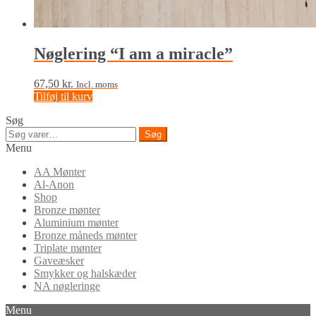
Nøglering “I am a miracle”
67,50
kr.
Incl. moms
Tilføj til kurv
Søg
Søg
Søg
efter:
Menu
AA Mønter
Al-Anon
Shop
Bronze mønter
Aluminium mønter
Bronze måneds mønter
Triplate mønter
Gaveæsker
Smykker og halskæder
NA nøgleringe
Menu