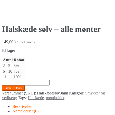
Halskæde sølv – alle mønter
149,00
kr.
Incl. moms
På lager
Antal
Rabat
2 - 5
3%
6 - 10
7%
11 +
10%
Halskæde
sølv
Tilføj til kurv
-
Varenummer (SKU):
Halskædesølv3mm
Kategori:
Smykker og
alle
vedhæng
Tags:
Halskæde
,
møntholder
mønter
quantity
Beskrivelse
Anmeldelser (0)