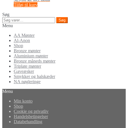
Tilføj til kurv
Søg
Søg
Søg
efter:
Menu
AA Mønter
Al-Anon
Shop
Bronze mønter
Aluminium mønter
Bronze måneds mønter
Triplate mønter
Gaveæsker
Smykker og halskæder
NA nøgleringe
Menu
Min konto
Shop
Cookie og privatliv
Handelsbetingelser
Databehandling