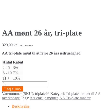
AA mønt 26 år, tri-plate
329,00
kr.
Incl. moms
AA tri-plate mønt til at fejre 26 års ædruelighed
Antal
Rabat
2 - 5
3%
6 - 10
7%
11 +
10%
AA
mønt
Tilføj til kurv
26
Varenummer (SKU):
triplate26
Kategori:
Tri-plate mønter til AA
år,
mærkedage
Tags:
AA emalje mønter
,
AA Tri-plate mønter
tri-
plate
Beskrivelse