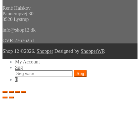
René Halskov
Pannerupvej 30
8520 Lystrup
info@shop12.dk
CVR 27676251
Shop 12 ©2026.
Shopper
Designed by
ShopperWP
.
My Account
Søg
Søg
Søg
efter:
0