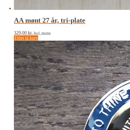
AA mønt 27 år, tri-plate
329,00
kr.
Incl. moms
Tilføj til kurv