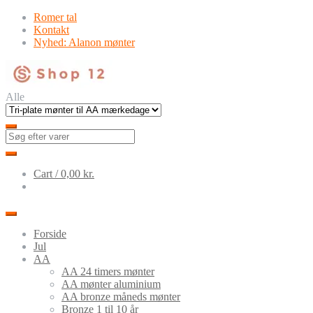
Skip
Skip
Romer tal
to
to
Kontakt
navigation
content
Nyhed: Alanon mønter
Alle
Cart /
0,00
kr.
Forside
Jul
AA
AA 24 timers mønter
AA mønter aluminium
AA bronze måneds mønter
Bronze 1 til 10 år