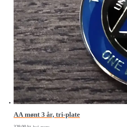
AA mønt 3 år, tri-plate
329,00
kr.
Incl. moms