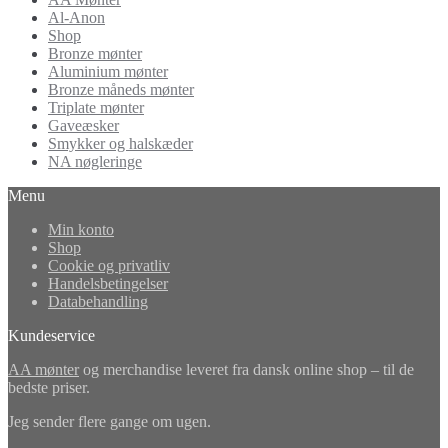
Al-Anon
Shop
Bronze mønter
Aluminium mønter
Bronze måneds mønter
Triplate mønter
Gaveæsker
Smykker og halskæder
NA nøgleringe
Menu
Min konto
Shop
Cookie og privatliv
Handelsbetingelser
Databehandling
Kundeservice
AA mønter
og merchandise leveret fra dansk online shop – til de
bedste priser.
Jeg sender flere gange om ugen.