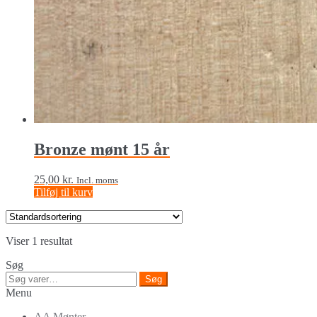
Bronze mønt 15 år
25,00
kr.
Incl. moms
Tilføj til kurv
Viser 1 resultat
Søg
Søg
Søg
efter:
Menu
AA Mønter