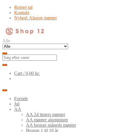
Skip
Skip
Romer tal
to
to
Kontakt
navigation
content
Nyhed: Alanon mønter
Alle
Cart /
0,00
kr.
Forside
Jul
AA
AA 24 timers mønter
AA mønter aluminium
AA bronze måneds mønter
Bronze 1 til 10 år