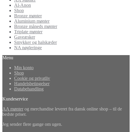
Al-Anon
Shop
Bronze mønter
Aluminium mønter
Bronze måneds mønter
Triplate mønter
Gaveæsker
Smykker og halskæder
NA nøgleringe
Menu
Min konto
Shop
Cookie og privatliv
Handelsbetingelser
Databehandling
Kundeservice
AA mønter
og merchandise leveret fra dansk online shop – til de
bedste priser.
Jeg sender flere gange om ugen.