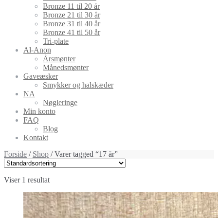
Bronze 11 til 20 år
Bronze 21 til 30 år
Bronze 31 til 40 år
Bronze 41 til 50 år
Tri-plate
Al-Anon
Årsmønter
Månedsmønter
Gaveæsker
Smykker og halskæder
NA
Nøgleringe
Min konto
FAQ
Blog
Kontakt
Forside
/
Shop
/ Varer tagged “17 år”
Viser 1 resultat