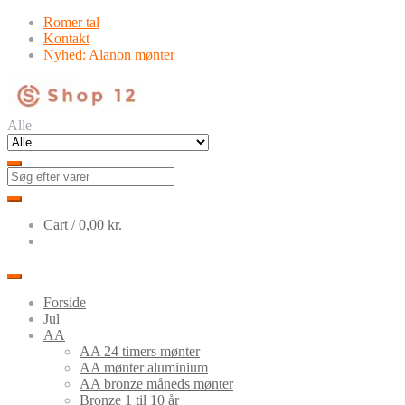
Skip
Skip
Romer tal
to
to
Kontakt
navigation
content
Nyhed: Alanon mønter
Alle
Cart /
0,00
kr.
Forside
Jul
AA
AA 24 timers mønter
AA mønter aluminium
AA bronze måneds mønter
Bronze 1 til 10 år