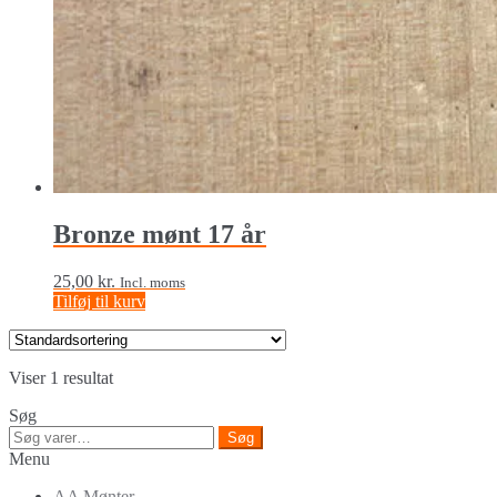
Bronze mønt 17 år
25,00
kr.
Incl. moms
Tilføj til kurv
Viser 1 resultat
Søg
Søg
Søg
efter:
Menu
AA Mønter