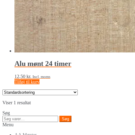
Alu mønt 24 timer
12,50
kr.
Incl. moms
Tilføj til kurv
Viser 1 resultat
Søg
Søg
Søg
efter:
Menu
AA Mønter