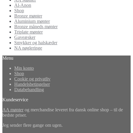
Al-Anon
Shop
Bronze mønter
Aluminium mønter
Bronze måneds mønter
Triplate mønter
Gaveæsker
Smykker og halskæder
NA nøgleringe
Menu
Min konto
Shop
Cookie og privatliv
Handelsbetingelser
Databehandling
Kundeservice
AA mønter
og merchandise leveret fra dansk online shop – til de
bedste priser.
Jeg sender flere gange om ugen.