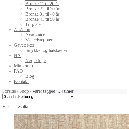
Bronze 11 til 20 år
Bronze 21 til 30 år
Bronze 31 til 40 år
Bronze 41 til 50 år
Tri-plate
Al-Anon
Årsmønter
Månedsmønter
Gaveæsker
Smykker og halskæder
NA
Nøgleringe
Min konto
FAQ
Blog
Kontakt
Forside
/
Shop
/ Varer tagged “24 timer”
Viser 1 resultat