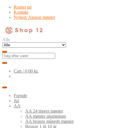
Skip
Skip
Romer tal
to
to
Kontakt
navigation
content
Nyhed: Alanon mønter
Alle
Cart /
0,00
kr.
Forside
Jul
AA
AA 24 timers mønter
AA mønter aluminium
AA bronze måneds mønter
Bronze 1 til 10 år