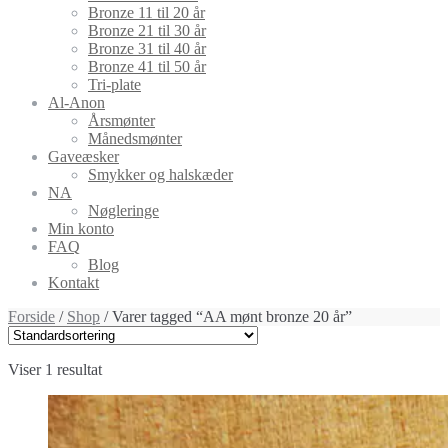
Bronze 11 til 20 år
Bronze 21 til 30 år
Bronze 31 til 40 år
Bronze 41 til 50 år
Tri-plate
Al-Anon
Årsmønter
Månedsmønter
Gaveæsker
Smykker og halskæder
NA
Nøgleringe
Min konto
FAQ
Blog
Kontakt
Forside
/
Shop
/ Varer tagged “AA mønt bronze 20 år”
Viser 1 resultat