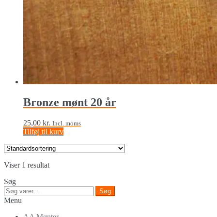
Bronze mønt 20 år
25,00
kr.
Incl. moms
Tilføj til kurv
Viser 1 resultat
Søg
Søg
Søg
efter:
Menu
AA Mønter