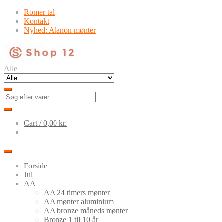
Skip
Skip
Romer tal
to
to
Kontakt
navigation
content
Nyhed: Alanon mønter
Alle
Cart /
0,00
kr.
Forside
Jul
AA
AA 24 timers mønter
AA mønter aluminium
AA bronze måneds mønter
Bronze 1 til 10 år