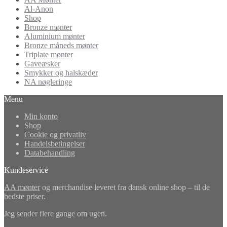
Al-Anon
Shop
Bronze mønter
Aluminium mønter
Bronze måneds mønter
Triplate mønter
Gaveæsker
Smykker og halskæder
NA nøgleringe
Menu
Min konto
Shop
Cookie og privatliv
Handelsbetingelser
Databehandling
Kundeservice
AA mønter
og merchandise leveret fra dansk online shop – til de
bedste priser.
Jeg sender flere gange om ugen.